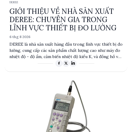
DEREE
GIỚI THIỆU VỀ NHÀ SẢN XUẤT
DEREE: CHUYÊN GIA TRONG
LĨNH VỰC THIẾT BỊ ĐO LƯỜNG
6 thg 8 2026
DEREE là nhà sản xuất hàng đầu trong lĩnh vực thiết bị đo
lường, cung cấp các sản phẩm chất lượng cao như máy đo
nhiệt độ - độ ẩm, cảm biến nhiệt độ kiểu K, và đồng hồ vạn
năng cầm tay. Với độ chính xác và độ tin cậy cao, các sản
phẩm của DEREE được ứng dụng rộng rãi trong nhiều
ngành công nghiệp. Sự kết hợp giữa công nghệ tiên tiến
và thiết kế bền bỉ giúp DEREE khẳng định vị thế trên thị
trường toàn cầu.