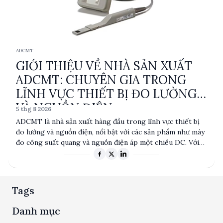
ADCMT
GIỚI THIỆU VỀ NHÀ SẢN XUẤT
ADCMT: CHUYÊN GIA TRONG
LĨNH VỰC THIẾT BỊ ĐO LƯỜNG
VÀ NGUỒN ĐIỆN
5 thg 8 2026
ADCMT là nhà sản xuất hàng đầu trong lĩnh vực thiết bị
đo lường và nguồn điện, nổi bật với các sản phẩm như máy
đo công suất quang và nguồn điện áp một chiều DC. Với
độ chính xác cao và thiết kế tiên tiến, sản phẩm của
ADCMT phục vụ nhiều ngành công nghiệp khác nhau, từ
viễn thông đến nghiên cứu khoa học. Sự uy tín và chất
lượng của ADCMT đã tạo nên vị thế vững chắc trên thị
Tags
trường toàn cầu.
Danh mục