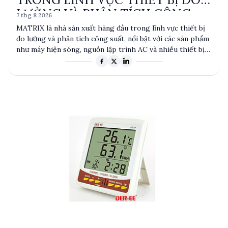
LƯỜNG VÀ PHÂN TÍCH CÔNG
7 thg 8 2026
SUẤT
MATRIX là nhà sản xuất hàng đầu trong lĩnh vực thiết bị
đo lường và phân tích công suất, nổi bật với các sản phẩm
như máy hiện sóng, nguồn lập trình AC và nhiều thiết bị
đo lường khác. Với sự cam kết về chất lượng và độ chính
xác, MATRIX phục vụ nhiều ngành công nghiệp, từ điện tử
đến viễn thông. Sản phẩm của MATRIX được thiết kế để
đáp ứng các tiêu chuẩn kỹ thuật cao nhất, đảm bảo hiệu
suất và độ tin cậy trong mọi ứng dụng.