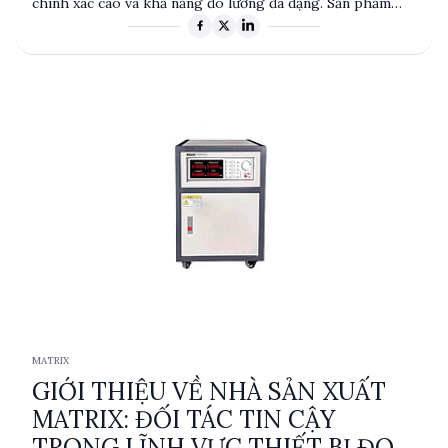
chính xác cao và khả năng đo lường đa dạng. Sản phẩm
của TimeElectronics được ứng dụng rộng rãi trong các
ngành công nghiệp yêu cầu độ chính xác cao như điện tử,
viễn thông và nghiên cứu khoa học.
MATRIX
GIỚI THIỆU VỀ NHÀ SẢN XUẤT
MATRIX: ĐỐI TÁC TIN CẬY
TRONG LĨNH VỰC THIẾT BỊ ĐO