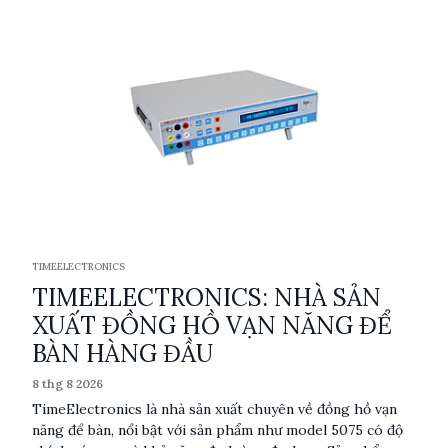
TIMEELECTRONICS
TIMEELECTRONICS: NHÀ SẢN
XUẤT ĐỒNG HỒ VẠN NĂNG ĐỂ
BÀN HÀNG ĐẦU
8 thg 8 2026
TimeElectronics là nhà sản xuất chuyên về đồng hồ vạn
năng để bàn, nổi bật với sản phẩm như model 5075 có độ