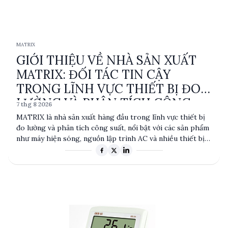
MATRIX
GIỚI THIỆU VỀ NHÀ SẢN XUẤT
MATRIX: ĐỐI TÁC TIN CẬY
TRONG LĨNH VỰC THIẾT BỊ ĐO
LƯỜNG VÀ PHÂN TÍCH CÔNG
7 thg 8 2026
SUẤT
MATRIX là nhà sản xuất hàng đầu trong lĩnh vực thiết bị
đo lường và phân tích công suất, nổi bật với các sản phẩm
như máy hiện sóng, nguồn lập trình AC và nhiều thiết bị
đo lường khác. Với sự cam kết về chất lượng và độ chính
xác, MATRIX phục vụ nhiều ngành công nghiệp, từ điện tử
đến viễn thông. Sản phẩm của MATRIX được thiết kế để
đáp ứng các tiêu chuẩn kỹ thuật cao nhất, đảm bảo hiệu
suất và độ tin cậy trong mọi ứng dụng.