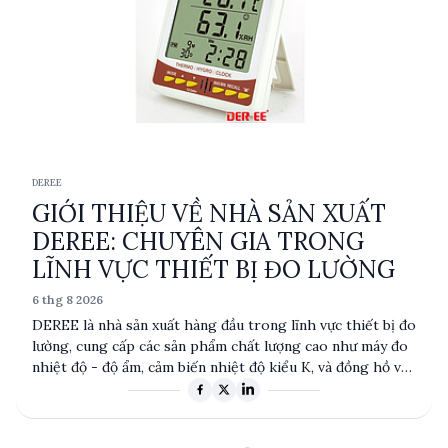
DEREE
GIỚI THIỆU VỀ NHÀ SẢN XUẤT
DEREE: CHUYÊN GIA TRONG
LĨNH VỰC THIẾT BỊ ĐO LƯỜNG
6 thg 8 2026
DEREE là nhà sản xuất hàng đầu trong lĩnh vực thiết bị đo
lường, cung cấp các sản phẩm chất lượng cao như máy đo
nhiệt độ - độ ẩm, cảm biến nhiệt độ kiểu K, và đồng hồ vạn
năng cầm tay. Với độ chính xác và độ tin cậy cao, các sản
phẩm của DEREE được ứng dụng rộng rãi trong nhiều
ngành công nghiệp. Sự kết hợp giữa công nghệ tiên tiến