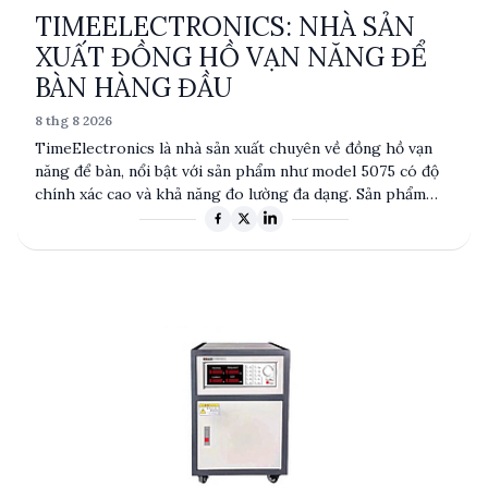
TIMEELECTRONICS: NHÀ SẢN
XUẤT ĐỒNG HỒ VẠN NĂNG ĐỂ
BÀN HÀNG ĐẦU
8 thg 8 2026
TimeElectronics là nhà sản xuất chuyên về đồng hồ vạn
năng để bàn, nổi bật với sản phẩm như model 5075 có độ
chính xác cao và khả năng đo lường đa dạng. Sản phẩm
của TimeElectronics được ứng dụng rộng rãi trong các
ngành công nghiệp yêu cầu độ chính xác cao như điện tử,
viễn thông và nghiên cứu khoa học.