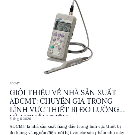
và thiết kế bền bỉ giúp DEREE khẳng định vị thế trên thị
trường toàn cầu.
ADCMT
GIỚI THIỆU VỀ NHÀ SẢN XUẤT
ADCMT: CHUYÊN GIA TRONG
LĨNH VỰC THIẾT BỊ ĐO LƯỜNG
VÀ NGUỒN ĐIỆN
5 thg 8 2026
ADCMT là nhà sản xuất hàng đầu trong lĩnh vực thiết bị
đo lường và nguồn điện, nổi bật với các sản phẩm như máy