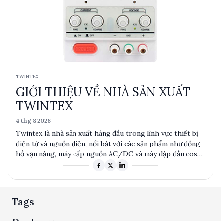
TWINTEX
GIỚI THIỆU VỀ NHÀ SẢN XUẤT
TWINTEX
4 thg 8 2026
Twintex là nhà sản xuất hàng đầu trong lĩnh vực thiết bị
điện tử và nguồn điện, nổi bật với các sản phẩm như đồng
hồ vạn năng, máy cấp nguồn AC/DC và máy dập đầu cos
dây điện. Với sự chú trọng vào chất lượng và độ tin cậy,
Twintex phục vụ nhiều ngành công nghiệp từ sản xuất,
nghiên cứu đến giáo dục. Các sản phẩm của Twintex được
thiết kế với công nghệ tiên tiến, đáp ứng các tiêu chuẩn
Tags
kỹ thuật cao, mang lại hiệu suất tối ưu cho người dùng.