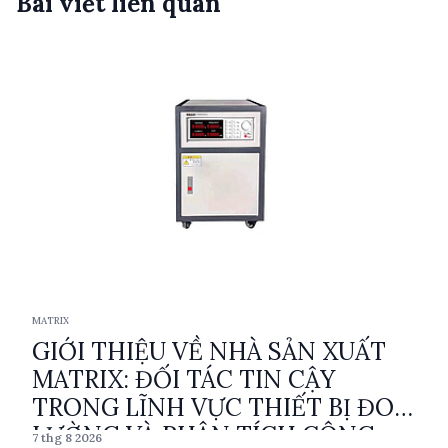
Bài viết liên quan
MATRIX
GIỚI THIỆU VỀ NHÀ SẢN XUẤT
MATRIX: ĐỐI TÁC TIN CẬY
TRONG LĨNH VỰC THIẾT BỊ ĐO
LƯỜNG VÀ PHÂN TÍCH CÔNG
7 thg 8 2026