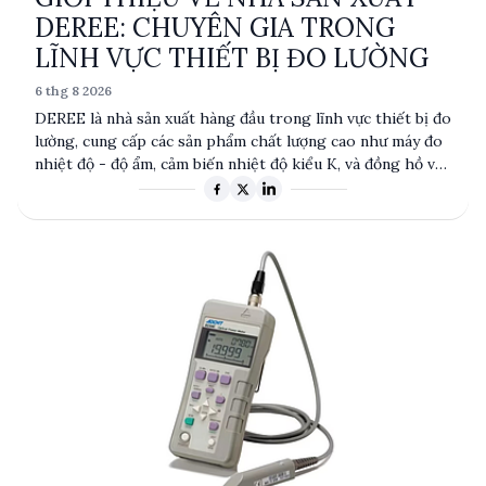
DEREE: CHUYÊN GIA TRONG
LĨNH VỰC THIẾT BỊ ĐO LƯỜNG
6 thg 8 2026
DEREE là nhà sản xuất hàng đầu trong lĩnh vực thiết bị đo
lường, cung cấp các sản phẩm chất lượng cao như máy đo
nhiệt độ - độ ẩm, cảm biến nhiệt độ kiểu K, và đồng hồ vạn
năng cầm tay. Với độ chính xác và độ tin cậy cao, các sản
phẩm của DEREE được ứng dụng rộng rãi trong nhiều
ngành công nghiệp. Sự kết hợp giữa công nghệ tiên tiến
và thiết kế bền bỉ giúp DEREE khẳng định vị thế trên thị
trường toàn cầu.