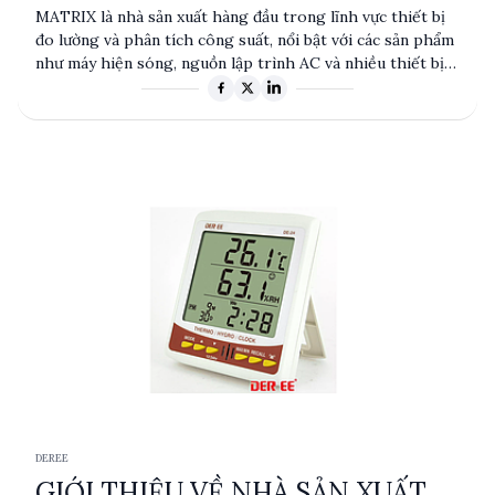
SUẤT
MATRIX là nhà sản xuất hàng đầu trong lĩnh vực thiết bị
đo lường và phân tích công suất, nổi bật với các sản phẩm
như máy hiện sóng, nguồn lập trình AC và nhiều thiết bị
đo lường khác. Với sự cam kết về chất lượng và độ chính
xác, MATRIX phục vụ nhiều ngành công nghiệp, từ điện tử
đến viễn thông. Sản phẩm của MATRIX được thiết kế để
đáp ứng các tiêu chuẩn kỹ thuật cao nhất, đảm bảo hiệu
suất và độ tin cậy trong mọi ứng dụng.
DEREE
GIỚI THIỆU VỀ NHÀ SẢN XUẤT