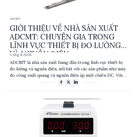
ADCMT
GIỚI THIỆU VỀ NHÀ SẢN XUẤT
ADCMT: CHUYÊN GIA TRONG
LĨNH VỰC THIẾT BỊ ĐO LƯỜNG
VÀ NGUỒN ĐIỆN
5 thg 8 2026
ADCMT là nhà sản xuất hàng đầu trong lĩnh vực thiết bị
đo lường và nguồn điện, nổi bật với các sản phẩm như máy
đo công suất quang và nguồn điện áp một chiều DC. Với
độ chính xác cao và thiết kế tiên tiến, sản phẩm của
ADCMT phục vụ nhiều ngành công nghiệp khác nhau, từ
viễn thông đến nghiên cứu khoa học. Sự uy tín và chất
lượng của ADCMT đã tạo nên vị thế vững chắc trên thị
trường toàn cầu.