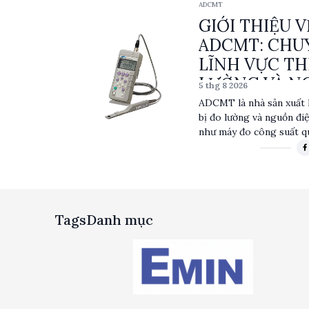
ADCMT
thuật cao nhất, đảm bảo 
GIỚI THIỆU 
mọi ứng dụng.
ADCMT: CHU
LĨNH VỰC TH
LƯỜNG VÀ N
5 thg 8 2026
ADCMT là nhà sản xuất h
bị đo lường và nguồn điệ
như máy đo công suất q
chiều DC. Với độ chính x
sản phẩm của ADCMT ph
nghiệp khác nhau, từ vi
khoa học. Sự uy tín và 
nên vị thế vững chắc trê
Tags
Danh mục