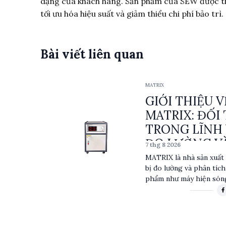
dạng của khách hàng. Sản phẩm của SEW được thiế
tối ưu hóa hiệu suất và giảm thiểu chi phí bảo trì.
Bài viết liên quan
MATRIX
GIỚI THIỆU 
MATRIX: ĐỐI 
TRONG LĨNH 
ĐO LƯỜNG V
7 thg 8 2026
CÔNG SUẤT
MATRIX là nhà sản xuất 
bị đo lường và phân tích
phẩm như máy hiện sóng
nhiều thiết bị đo lường 
lượng và độ chính xác,
công nghiệp, từ điện tử
MATRIX được thiết kế để