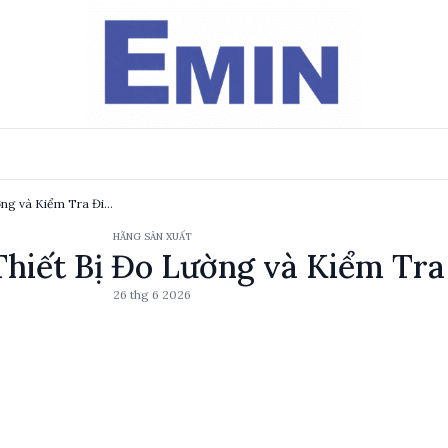
SEW - Nhà Sản Xuất Thiết Bị Đo Lường và Kiểm Tra Điện Uy Tín
HÃNG SẢN XUẤT
hiết Bị Đo Lường và Kiểm Tra
26 thg 6 2026