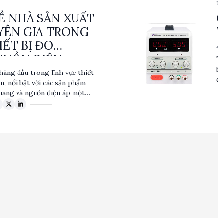
hiệu suất và độ tin cậy trong
VỀ NHÀ SẢN XUẤT
YÊN GIA TRONG
IẾT BỊ ĐO
GUỒN ĐIỆN
àng đầu trong lĩnh vực thiết
n, nổi bật với các sản phẩm
uang và nguồn điện áp một
ác cao và thiết kế tiên tiến,
ục vụ nhiều ngành công
ễn thông đến nghiên cứu
chất lượng của ADCMT đã tạo
n thị trường toàn cầu.