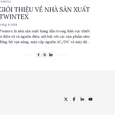
TWINTEX
DEREE khẳng định vị thế trên thị trường toàn cầu.
GIỚI THIỆU VỀ NHÀ SẢN XUẤT
TWINTEX
4 thg 8 2026
Twintex là nhà sản xuất hàng đầu trong lĩnh vực thiết
bị điện tử và nguồn điện, nổi bật với các sản phẩm như
đồng hồ vạn năng, máy cấp nguồn AC/DC và máy dập
đầu cos dây điện. Với sự chú trọng vào chất lượng và
độ tin cậy, Twintex phục vụ nhiều ngành công nghiệp
từ sản xuất, nghiên cứu đến giáo dục. Các sản phẩm
của Twintex được thiết kế với công nghệ tiên tiến,
đáp ứng các tiêu chuẩn kỹ thuật cao, mang lại hiệu
suất tối ưu cho người dùng.