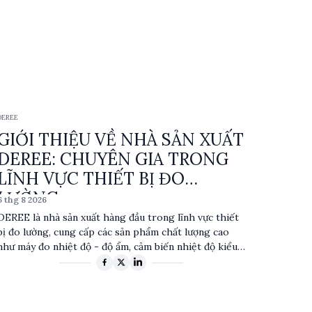
DEREE
GIỚI THIỆU VỀ NHÀ SẢN XUẤT
DEREE: CHUYÊN GIA TRONG
LĨNH VỰC THIẾT BỊ ĐO
LƯỜNG
6 thg 8 2026
DEREE là nhà sản xuất hàng đầu trong lĩnh vực thiết
bị đo lường, cung cấp các sản phẩm chất lượng cao
như máy đo nhiệt độ - độ ẩm, cảm biến nhiệt độ kiểu
K, và đồng hồ vạn năng cầm tay. Với độ chính xác và độ
tin cậy cao, các sản phẩm của DEREE được ứng dụng
rộng rãi trong nhiều ngành công nghiệp. Sự kết hợp
giữa công nghệ tiên tiến và thiết kế bền bỉ giúp