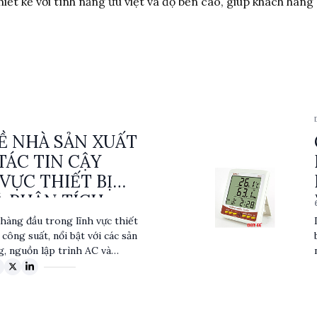
t kế với tính năng ưu việt và độ bền cao, giúp khách hàng
VỀ NHÀ SẢN XUẤT
TÁC TIN CẬY
VỰC THIẾT BỊ
À PHÂN TÍCH
hàng đầu trong lĩnh vực thiết
 công suất, nổi bật với các sản
, nguồn lập trình AC và
khác. Với sự cam kết về chất
 MATRIX phục vụ nhiều ngành
 đến viễn thông. Sản phẩm của
 đáp ứng các tiêu chuẩn kỹ