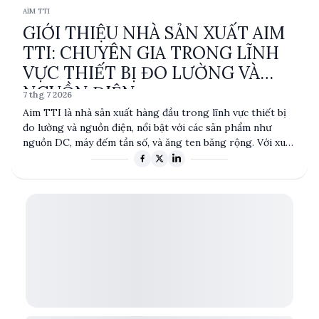
AIM TTI
GIỚI THIỆU NHÀ SẢN XUẤT AIM
TTI: CHUYÊN GIA TRONG LĨNH
VỰC THIẾT BỊ ĐO LƯỜNG VÀ
NGUỒN ĐIỆN
7 thg 7 2026
Aim TTI là nhà sản xuất hàng đầu trong lĩnh vực thiết bị
đo lường và nguồn điện, nổi bật với các sản phẩm như
nguồn DC, máy đếm tần số, và ăng ten băng rộng. Với xuất
xứ từ Anh, Aim TTI cung cấp các giải pháp chất lượng cao
cho các ngành công nghiệp kỹ thuật và nghiên cứu. Sản
phẩm của Aim TTI được thiết kế để đáp ứng các tiêu
chuẩn kỹ thuật khắt khe, đảm bảo độ chính xác và hiệu
suất cao.