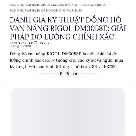
ĐỒNG HỒ VẶN NĂNG RIGOL DM3058E (5¾ DIGIT ,USB, RS232)
RIGOL
ĐỒNG HỒ VẠN NĂNG ĐỂ BÀN
ĐỒNG HỒ VẠN NĂNG
ĐÁNH GIÁ KỸ THUẬT ĐỒNG HỒ
VẠN NĂNG RIGOL DM3058E: GIẢI
PHÁP ĐO LƯỜNG CHÍNH XÁC
CHO KỸ SƯ
5 thg 7 2026
Đồng hồ vạn năng RIGOL DM3058E là một thiết bị đo
lường chính xác cao, lý tưởng cho các kỹ sư và người mua
kỹ thuật. Với màn hình 5½ digit, hỗ trợ USB và RS232,
thiết bị này cung cấp độ chính xác cao trong đo điện áp
DC và AC, dòng điện, điện trở, và nhiều hơn nữa. Được sản
xuất bởi RIGOL tại Trung Quốc, DM3058E nổi bật với tốc
độ đọc nhanh và khả năng đo đa dạng, phù hợp cho nhiều
ứng dụng công nghiệp và nghiên cứu.