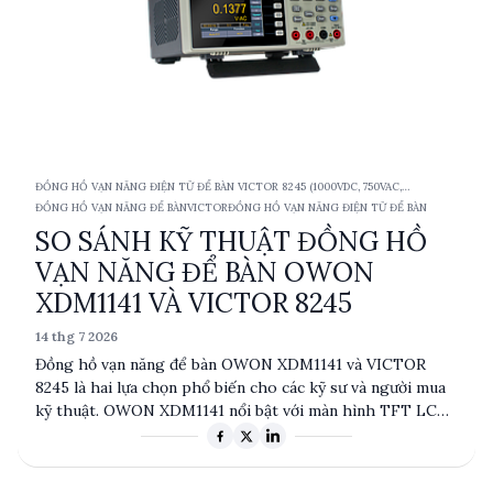
sản xuất.
ĐỒNG HỒ VẠN NĂNG ĐIỆN TỬ ĐỂ BÀN VICTOR 8245 (1000VDC, 750VAC,
10ACA/DCA, TRMS)
ĐỒNG HỒ VẠN NĂNG ĐỂ BÀN
VICTOR
ĐỒNG HỒ VẠN NĂNG ĐIỆN TỬ ĐỂ BÀN
SO SÁNH KỸ THUẬT ĐỒNG HỒ
VẠN NĂNG ĐỂ BÀN OWON
XDM1141 VÀ VICTOR 8245
14 thg 7 2026
Đồng hồ vạn năng để bàn OWON XDM1141 và VICTOR
8245 là hai lựa chọn phổ biến cho các kỹ sư và người mua
kỹ thuật. OWON XDM1141 nổi bật với màn hình TFT LCD
và khả năng ghi dữ liệu, trong khi VICTOR 8245 sử dụng
màn hình VFD và có đầu ra dữ liệu RS232. Bài viết này
phân tích chi tiết các thông số kỹ thuật, ưu nhược điểm và