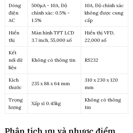
Dòng
500µA - 10A, Độ
10A, Độ chính xác
điện
chính xác: 0.5% -
không được cung
AC
1.5%
cấp
Hiển
Màn hình TFT LCD
Hiển thị VFD,
thị
3.7 inch, 55,000 số
22,000 số
Kết
nối dữ
Không có thông tin
RS232
liệu
Kích
310 x 230 x 120
235 x 88 x 64 mm
thước
mm
Trọng
Không có thông
Xấp xỉ 0.45kg
lượng
tin
Phân tích ưu và nhược điểm