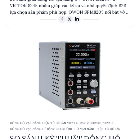
VICTOR 8245 nhằm giúp các kỹ sư và nhà quyết định B2B
lựa chọn sản phẩm phù hợp. OWON SPM8205 nổi bật với
khả năng cung cấp nguồn DC mạnh mẽ và giao diện đa
dạng, trong khi VICTOR 8245 có ưu thế về hiển thị VFD
và độ chính xác đo lường cao. Cả hai sản phẩm đều phù
hợp cho các ứng dụng đo lường điện tử chuyên nghiệp,
nhưng mỗi sản phẩm có những ưu điểm riêng biệt tùy
thuộc vào nhu cầu cụ thể của người dùng.
ĐỒNG HỒ VẠN NĂNG ĐIỆN TỬ ĐỂ BÀN VICTOR 8245 (1000VDC, 750VAC,
10ACA/DCA, TRMS)
ĐỒNG HỒ VẠN NĂNG ĐỂ BÀN
VICTOR
ĐỒNG HỒ VẠN NĂNG ĐIỆN TỬ ĐỂ BÀN
SO SÁNH KỸ THUẬT ĐỒNG HỒ