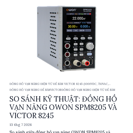
ứng dụng điển hình của từng sản phẩm.
ĐỒNG HỒ VẠN NĂNG ĐIỆN TỬ ĐỂ BÀN VICTOR 8245 (1000VDC, 750VAC,
10ACA/DCA, TRMS)
ĐỒNG HỒ VẠN NĂNG ĐỂ BÀN
VICTOR
ĐỒNG HỒ VẠN NĂNG ĐIỆN TỬ ĐỂ BÀN
SO SÁNH KỸ THUẬT: ĐỒNG HỒ
VẠN NĂNG OWON SPM8205 VÀ
VICTOR 8245
13 thg 7 2026
So sánh giữa đồng hồ vạn năng OWON SPM8205 và