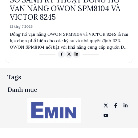
VẠN NĂNG OWON SPM8104 VÀ
VICTOR 8245
12 thg 7 2026
Đồng hồ vạn năng OWON SPM8104 và VICTOR 8245 là hai
lựa chọn phổ biến cho các kỹ sư và nhà quyết định B2B.
OWON SPM8104 nổi bật với khả năng cung cấp nguồn DC
mạnh mẽ và tích hợp nhiều chức năng đo lường, trong khi
VICTOR 8245 tập trung vào độ chính xác và khả năng
hiển thị VFD. Bài viết này sẽ phân tích chi tiết các thông
số kỹ thuật, ưu nhược điểm và ứng dụng điển hình của
Tags
từng sản phẩm.
Danh mục