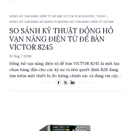
ĐỒNG HỒ VẠN NĂNG ĐIỆN TỬ ĐỂ BÀN VICTOR 8245 (1000VDC, 750VAC,
10ACA/DCA, TRMS)
ĐỒNG HỒ VẠN NĂNG ĐỂ BÀN
VICTOR
ĐỒNG HỒ VẠN NĂNG ĐIỆN TỬ ĐỂ BÀN
SO SÁNH KỸ THUẬT ĐỒNG HỒ
VẠN NĂNG ĐIỆN TỬ ĐỂ BÀN
VICTOR 8245
15 thg 7 2026
Đồng hồ vạn năng điện tử để bàn VICTOR 8245 là một lựa
chọn hàng đầu cho các kỹ sư và nhà quyết định B2B đang
tìm kiếm một thiết bị đo lường chính xác và đáng tin cậy.
Với khả năng đo lên đến 1000VDC và 750VAC, cùng với
chế độ đo TRMS (True RMS - giá trị hiệu dụng thực), sản
phẩm này phù hợp cho nhiều ứng dụng kỹ thuật. Đặc
điểm nổi bật bao gồm hiển thị VFD, đầu ra dữ liệu RS232
và khả năng lưu trữ dữ liệu, giúp tối ưu hóa quá trình đo
lường và phân tích dữ liệu. Môi trường hoạt động rộng và
thiết kế chắc chắn làm cho VICTOR 8245 trở thành một
công cụ lý tưởng trong các phòng thí nghiệm và cơ sở