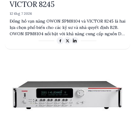
VICTOR 8245
12 thg 7 2026
Đồng hồ vạn năng OWON SPM8104 và VICTOR 8245 là hai
lựa chọn phổ biến cho các kỹ sư và nhà quyết định B2B.
OWON SPM8104 nổi bật với khả năng cung cấp nguồn DC
mạnh mẽ và tích hợp nhiều chức năng đo lường, trong khi
VICTOR 8245 tập trung vào độ chính xác và khả năng
hiển thị VFD. Bài viết này sẽ phân tích chi tiết các thông
số kỹ thuật, ưu nhược điểm và ứng dụng điển hình của
từng sản phẩm.