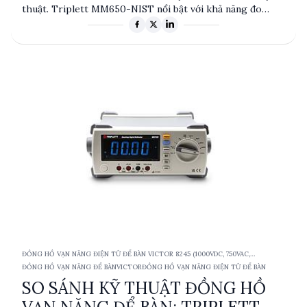
thuật. Triplett MM650-NIST nổi bật với khả năng đo
True RMS và chứng nhận N.I.S.T, trong khi VICTOR 8245
cung cấp hiển thị VFD và đầu ra dữ liệu RS232. Cả hai sản
phẩm đều có ưu điểm riêng, phù hợp cho các ứng dụng
khác nhau trong môi trường công nghiệp và kỹ thuật.
ĐỒNG HỒ VẠN NĂNG ĐIỆN TỬ ĐỂ BÀN VICTOR 8245 (1000VDC, 750VAC,
10ACA/DCA, TRMS)
ĐỒNG HỒ VẠN NĂNG ĐỂ BÀN
VICTOR
ĐỒNG HỒ VẠN NĂNG ĐIỆN TỬ ĐỂ BÀN
SO SÁNH KỸ THUẬT ĐỒNG HỒ