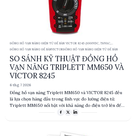
ĐỒNG HỒ VẠN NĂNG ĐIỆN TỬ ĐỂ BÀN VICTOR 8245 (1000VDC, 750VAC,
10ACA/DCA, TRMS)
ĐỒNG HỒ VẠN NĂNG ĐỂ BÀN
VICTOR
ĐỒNG HỒ VẠN NĂNG ĐIỆN TỬ ĐỂ BÀN
SO SÁNH KỸ THUẬT ĐỒNG HỒ
VẠN NĂNG TRIPLETT MM650 VÀ
VICTOR 8245
6 thg 7 2026
Đồng hồ vạn năng Triplett MM650 và VICTOR 8245 đều
là lựa chọn hàng đầu trong lĩnh vực đo lường điện tử.
Triplett MM650 nổi bật với khả năng đo điện trở lên đến
60MΩ và điện dung 6000µF, cùng với chế độ True RMS và
bảo vệ IP67, phù hợp cho môi trường khắc nghiệt. Trong
khi đó, VICTOR 8245 cung cấp khả năng hiển thị VFD và
độ chính xác cao với 22000 bit, cùng với đầu ra dữ liệu