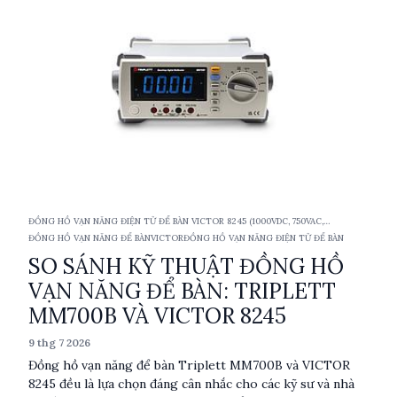
ĐỒNG HỒ VẠN NĂNG ĐIỆN TỬ ĐỂ BÀN VICTOR 8245 (1000VDC, 750VAC,
10ACA/DCA, TRMS)
ĐỒNG HỒ VẠN NĂNG ĐỂ BÀN
VICTOR
ĐỒNG HỒ VẠN NĂNG ĐIỆN TỬ ĐỂ BÀN
SO SÁNH KỸ THUẬT ĐỒNG HỒ
VẠN NĂNG ĐỂ BÀN: TRIPLETT
MM700B VÀ VICTOR 8245
9 thg 7 2026
Đồng hồ vạn năng để bàn Triplett MM700B và VICTOR
8245 đều là lựa chọn đáng cân nhắc cho các kỹ sư và nhà