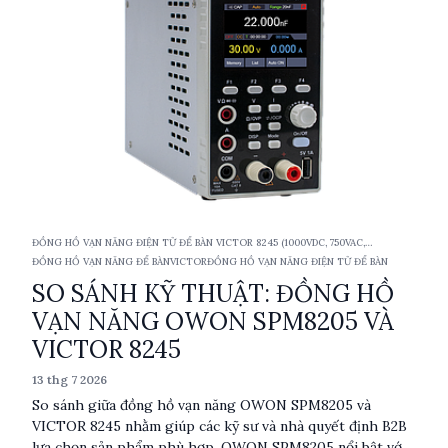
ĐỒNG HỒ VẠN NĂNG ĐIỆN TỬ ĐỂ BÀN VICTOR 8245 (1000VDC, 750VAC,
10ACA/DCA, TRMS)
ĐỒNG HỒ VẠN NĂNG ĐỂ BÀN
VICTOR
ĐỒNG HỒ VẠN NĂNG ĐIỆN TỬ ĐỂ BÀN
SO SÁNH KỸ THUẬT: ĐỒNG HỒ
VẠN NĂNG OWON SPM8205 VÀ
VICTOR 8245
13 thg 7 2026
So sánh giữa đồng hồ vạn năng OWON SPM8205 và
VICTOR 8245 nhằm giúp các kỹ sư và nhà quyết định B2B
lựa chọn sản phẩm phù hợp. OWON SPM8205 nổi bật với