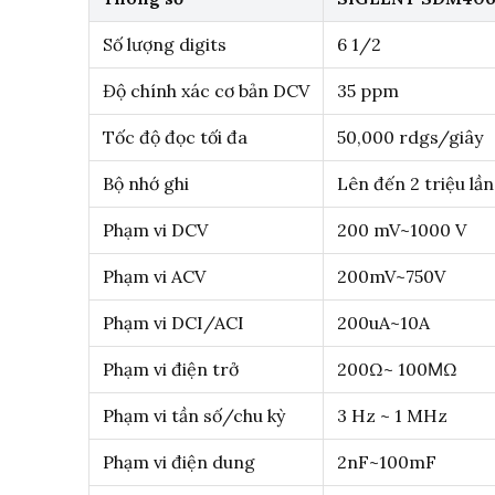
Số lượng digits
6 1/2
Độ chính xác cơ bản DCV
35 ppm
Tốc độ đọc tối đa
50,000 rdgs/giây
Bộ nhớ ghi
Lên đến 2 triệu lầ
Phạm vi DCV
200 mV~1000 V
Phạm vi ACV
200mV~750V
Phạm vi DCI/ACI
200uA~10A
Phạm vi điện trở
200Ω~ 100ΜΩ
Phạm vi tần số/chu kỳ
3 Hz ~ 1 MHz
Phạm vi điện dung
2nF~100mF