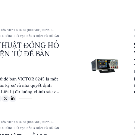
ÀN VICTOR 8245 (1000VDC, 750VAC,
TOR
ĐỒNG HỒ VẠN NĂNG ĐIỆN TỬ ĐỂ BÀN
 THUẬT ĐỒNG HỒ
ỆN TỬ ĐỂ BÀN
tử để bàn VICTOR 8245 là một
ác kỹ sư và nhà quyết định
hiết bị đo lường chính xác và
ăng đo lên đến 1000VDC và
ộ đo TRMS (True RMS - giá
n phẩm này phù hợp cho nhiều
điểm nổi bật bao gồm hiển thị
ÀN VICTOR 8245 (1000VDC, 750VAC,
2 và khả năng lưu trữ dữ liệu,
TOR
ĐỒNG HỒ VẠN NĂNG ĐIỆN TỬ ĐỂ BÀN
h đo lường và phân tích dữ