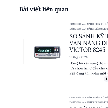
Bài viết liên quan
ĐỒNG HỒ VẠN NĂNG ĐIỆN TỬ ĐỂ B
10ACA/DCA, TRMS)
ĐỒNG HỒ VẠN NĂNG ĐỂ BÀN
VIC
SO SÁNH KỸ
VẠN NĂNG ĐI
VICTOR 8245
15 thg 7 2026
Đồng hồ vạn năng điện 
lựa chọn hàng đầu cho c
B2B đang tìm kiếm một t
đáng tin cậy. Với khả n
750VAC, cùng với chế đ
trị hiệu dụng thực), sả
ứng dụng kỹ thuật. Đặc 
ĐỒNG HỒ VẠN NĂNG ĐIỆN TỬ ĐỂ B
VFD, đầu ra dữ liệu RS23
10ACA/DCA, TRMS)
ĐỒNG HỒ VẠN NĂNG ĐỂ BÀN
VIC
giúp tối ưu hóa quá trìn