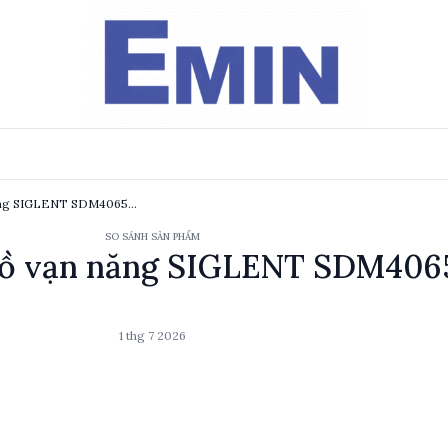
So sánh kỹ thuật đồng hồ vạn năng SIGLENT SDM4065A-SC và VICTOR 8245
SO SÁNH SẢN PHẨM
 hồ vạn năng SIGLENT SDM406
1 thg 7 2026