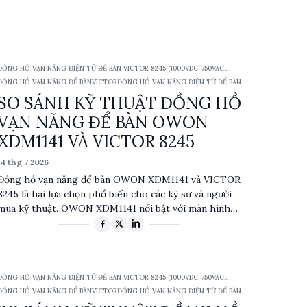
ĐỒNG HỒ VẠN NĂNG ĐIỆN TỬ ĐỂ BÀN VICTOR 8245 (1000VDC, 750VAC,
10ACA/DCA, TRMS)
ĐỒNG HỒ VẠN NĂNG ĐỂ BÀN
VICTOR
ĐỒNG HỒ VẠN NĂNG ĐIỆN TỬ ĐỂ BÀN
SO SÁNH KỸ THUẬT ĐỒNG HỒ
VẠN NĂNG ĐỂ BÀN OWON
XDM1141 VÀ VICTOR 8245
14 thg 7 2026
Đồng hồ vạn năng để bàn OWON XDM1141 và VICTOR
8245 là hai lựa chọn phổ biến cho các kỹ sư và người
mua kỹ thuật. OWON XDM1141 nổi bật với màn hình
TFT LCD và khả năng ghi dữ liệu, trong khi VICTOR
8245 sử dụng màn hình VFD và có đầu ra dữ liệu
RS232. Bài viết này phân tích chi tiết các thông số kỹ
thuật, ưu nhược điểm và ứng dụng điển hình của từng
ĐỒNG HỒ VẠN NĂNG ĐIỆN TỬ ĐỂ BÀN VICTOR 8245 (1000VDC, 750VAC,
sản phẩm.
10ACA/DCA, TRMS)
ĐỒNG HỒ VẠN NĂNG ĐỂ BÀN
VICTOR
ĐỒNG HỒ VẠN NĂNG ĐIỆN TỬ ĐỂ BÀN