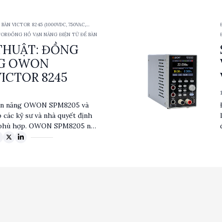
n phẩm này phù hợp cho nhiều
điểm nổi bật bao gồm hiển thị
ÀN VICTOR 8245 (1000VDC, 750VAC,
2 và khả năng lưu trữ dữ liệu,
TOR
ĐỒNG HỒ VẠN NĂNG ĐIỆN TỬ ĐỂ BÀN
h đo lường và phân tích dữ
THUẬT: ĐỒNG
ộng rộng và thiết kế chắc
45 trở thành một công cụ lý
NG OWON
hí nghiệm và cơ sở sản xuất.
VICTOR 8245
vạn năng OWON SPM8205 và
các kỹ sư và nhà quyết định
 phù hợp. OWON SPM8205 nổi
cấp nguồn DC mạnh mẽ và giao
 VICTOR 8245 có ưu thế về
 xác đo lường cao. Cả hai sản
ác ứng dụng đo lường điện
g mỗi sản phẩm có những ưu
ộc vào nhu cầu cụ thể của