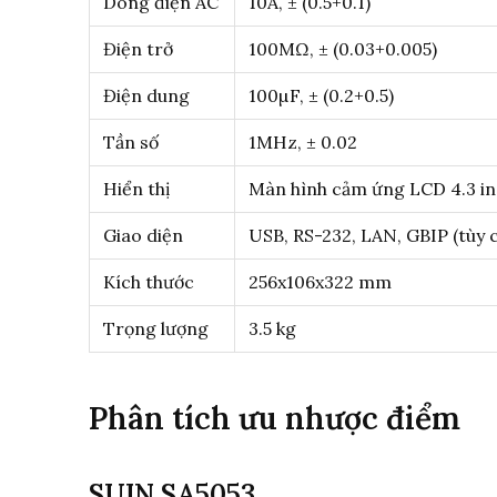
Dòng điện AC
10A, ± (0.5+0.1)
Điện trở
100MΩ, ± (0.03+0.005)
Điện dung
100µF, ± (0.2+0.5)
Tần số
1MHz, ± 0.02
Hiển thị
Màn hình cảm ứng LCD 4.3 i
Giao diện
USB, RS-232, LAN, GBIP (tùy 
Kích thước
256х106х322 mm
Trọng lượng
3.5 kg
Phân tích ưu nhược điểm
SUIN SA5053