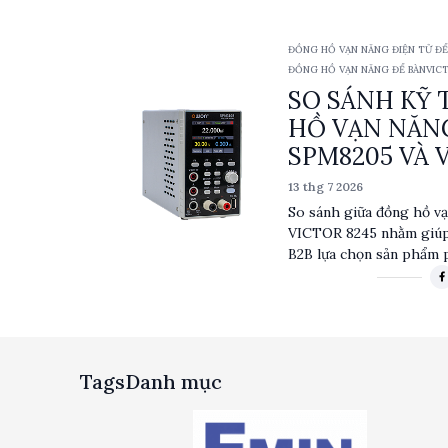
trị hiệu dụng thực), sả
ứng dụng kỹ thuật. Đặc 
ĐỒNG HỒ VẠN NĂNG ĐIỆN TỬ ĐỂ B
VFD, đầu ra dữ liệu RS23
10ACA/DCA, TRMS)
ĐỒNG HỒ VẠN NĂNG ĐỂ BÀN
VIC
giúp tối ưu hóa quá trìn
SO SÁNH KỸ 
liệu. Môi trường hoạt đ
chắn làm cho VICTOR 82
HỒ VẠN NĂ
tưởng trong các phòng t
SPM8205 VÀ 
13 thg 7 2026
So sánh giữa đồng hồ 
VICTOR 8245 nhằm giúp 
B2B lựa chọn sản phẩm
bật với khả năng cung 
diện đa dạng, trong khi
hiển thị VFD và độ chính
phẩm đều phù hợp cho c
tử chuyên nghiệp, nhưn
Tags
Danh mục
điểm riêng biệt tùy thu
người dùng.