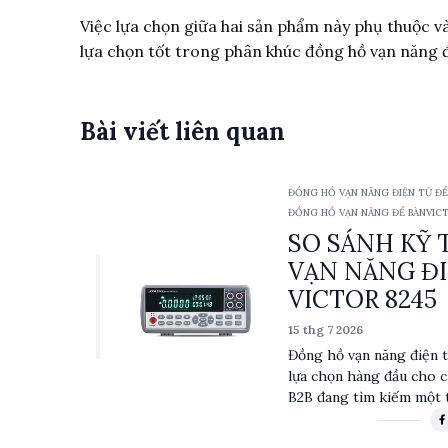
Việc lựa chọn giữa hai sản phẩm này phụ thuộc v
lựa chọn tốt trong phân khúc đồng hồ vạn năng 
Bài viết liên quan
ĐỒNG HỒ VẠN NĂNG ĐIỆN TỬ ĐỂ B
10ACA/DCA, TRMS)
ĐỒNG HỒ VẠN NĂNG ĐỂ BÀN
VIC
SO SÁNH KỸ
VẠN NĂNG ĐI
VICTOR 8245
15 thg 7 2026
Đồng hồ vạn năng điện 
lựa chọn hàng đầu cho c
B2B đang tìm kiếm một t
đáng tin cậy. Với khả n
750VAC, cùng với chế đ