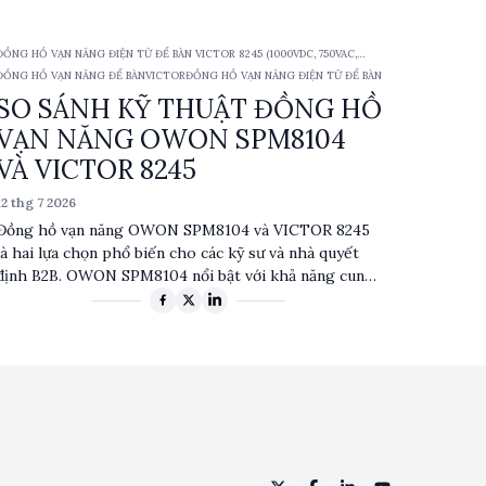
RS232. Bài viết này phân tích chi tiết các thông số kỹ
thuật, ưu nhược điểm và ứng dụng điển hình của từng
ĐỒNG HỒ VẠN NĂNG ĐIỆN TỬ ĐỂ BÀN VICTOR 8245 (1000VDC, 750VAC,
sản phẩm.
10ACA/DCA, TRMS)
ĐỒNG HỒ VẠN NĂNG ĐỂ BÀN
VICTOR
ĐỒNG HỒ VẠN NĂNG ĐIỆN TỬ ĐỂ BÀN
SO SÁNH KỸ THUẬT ĐỒNG HỒ
VẠN NĂNG OWON SPM8104
VÀ VICTOR 8245
12 thg 7 2026
Đồng hồ vạn năng OWON SPM8104 và VICTOR 8245
là hai lựa chọn phổ biến cho các kỹ sư và nhà quyết
định B2B. OWON SPM8104 nổi bật với khả năng cung
cấp nguồn DC mạnh mẽ và tích hợp nhiều chức năng
đo lường, trong khi VICTOR 8245 tập trung vào độ
chính xác và khả năng hiển thị VFD. Bài viết này sẽ
phân tích chi tiết các thông số kỹ thuật, ưu nhược
điểm và ứng dụng điển hình của từng sản phẩm.