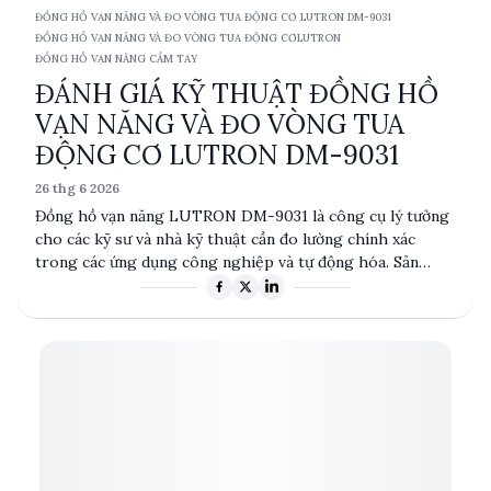
ĐỒNG HỒ VẠN NĂNG VÀ ĐO VÒNG TUA ĐỘNG CƠ LUTRON DM-9031
ĐỒNG HỒ VẠN NĂNG VÀ ĐO VÒNG TUA ĐỘNG CƠ
LUTRON
ĐỒNG HỒ VẠN NĂNG CẦM TAY
ĐÁNH GIÁ KỸ THUẬT ĐỒNG HỒ
VẠN NĂNG VÀ ĐO VÒNG TUA
ĐỘNG CƠ LUTRON DM-9031
26 thg 6 2026
Đồng hồ vạn năng LUTRON DM-9031 là công cụ lý tưởng
cho các kỹ sư và nhà kỹ thuật cần đo lường chính xác
trong các ứng dụng công nghiệp và tự động hóa. Sản
phẩm này kết hợp khả năng đo điện áp, dòng điện và vòng
tua động cơ, mang lại sự tiện lợi và hiệu quả cao. Tuy chưa
có thông số kỹ thuật chi tiết, nhưng dựa trên kinh
nghiệm ngành, DM-9031 có thể đáp ứng tốt các nhu cầu
đo lường cơ bản và nâng cao.