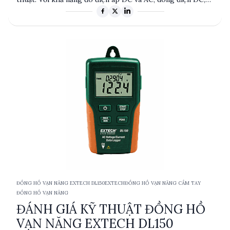
điện trở và decibel, sản phẩm này đáp ứng nhu cầu kiểm
tra và bảo trì trong nhiều ứng dụng công nghiệp và điện
tử. Thiết kế nhỏ gọn, dễ sử dụng và độ chính xác cao là
những điểm mạnh nổi bật của EXTECH 38073A.
ĐỒNG HỒ VẠN NĂNG EXTECH DL150
EXTECH
ĐỒNG HỒ VẠN NĂNG CẦM TAY
ĐỒNG HỒ VẠN NĂNG
ĐÁNH GIÁ KỸ THUẬT ĐỒNG HỒ
VẠN NĂNG EXTECH DL150