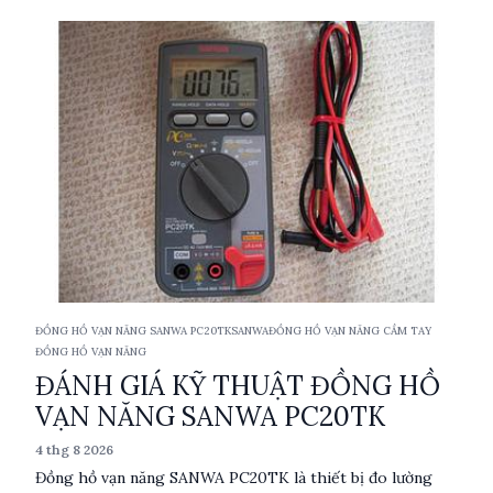
RD701 nổi bật với tính năng tự động chuyển thang và khả
năng đo nhiệt độ, phù hợp cho nhiều ứng dụng công
nghiệp và kỹ thuật.
ĐỒNG HỒ VẠN NĂNG SANWA PC20TK
SANWA
ĐỒNG HỒ VẠN NĂNG CẦM TAY
ĐỒNG HỒ VẠN NĂNG
ĐÁNH GIÁ KỸ THUẬT ĐỒNG HỒ
VẠN NĂNG SANWA PC20TK
4 thg 8 2026
Đồng hồ vạn năng SANWA PC20TK là thiết bị đo lường