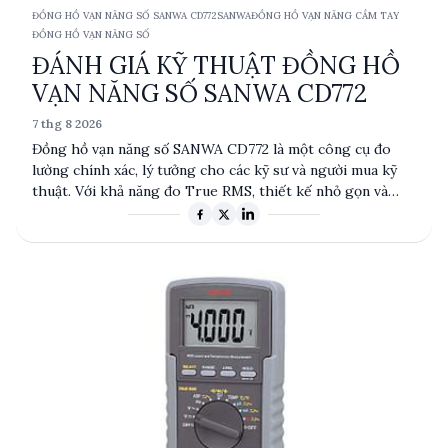
ĐỒNG HỒ VẠN NĂNG SỐ SANWA CD772
SANWA
ĐỒNG HỒ VẠN NĂNG CẦM TAY
ĐỒNG HỒ VẠN NĂNG SỐ
ĐÁNH GIÁ KỸ THUẬT ĐỒNG HỒ
VẠN NĂNG SỐ SANWA CD772
7 thg 8 2026
Đồng hồ vạn năng số SANWA CD772 là một công cụ đo
lường chính xác, lý tưởng cho các kỹ sư và người mua kỹ
thuật. Với khả năng đo True RMS, thiết kế nhỏ gọn và
màn hình LCD lớn, sản phẩm này đáp ứng nhu cầu đo điện
áp, dòng điện, điện trở và tần số trong nhiều ứng dụng
thực tế. Được trang bị các tính năng như tự động tắt và
giữ dữ liệu, CD772 là lựa chọn đáng tin cậy cho các chuyên
gia.