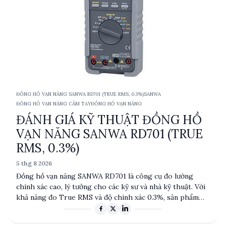
ĐỒNG HỒ VẠN NĂNG SANWA RD701 (TRUE RMS, 0.3%)
SANWA
ĐỒNG HỒ VẠN NĂNG CẦM TAY
ĐỒNG HỒ VẠN NĂNG
ĐÁNH GIÁ KỸ THUẬT ĐỒNG HỒ
VẠN NĂNG SANWA RD701 (TRUE
RMS, 0.3%)
5 thg 8 2026
Đồng hồ vạn năng SANWA RD701 là công cụ đo lường
chính xác cao, lý tưởng cho các kỹ sư và nhà kỹ thuật. Với
khả năng đo True RMS và độ chính xác 0.3%, sản phẩm
này đáp ứng nhu cầu đo lường đa dạng từ điện áp, dòng
điện đến điện trở và tần số. Được sản xuất tại Đài Loan,