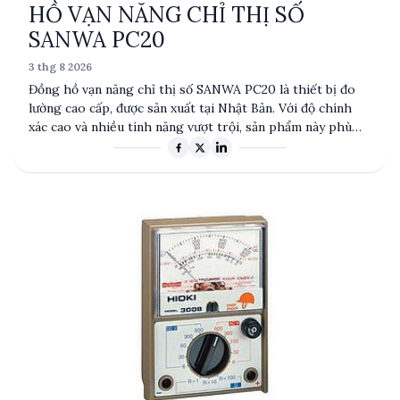
HỒ VẠN NĂNG CHỈ THỊ SỐ
SANWA PC20
3 thg 8 2026
Đồng hồ vạn năng chỉ thị số SANWA PC20 là thiết bị đo
lường cao cấp, được sản xuất tại Nhật Bản. Với độ chính
xác cao và nhiều tính năng vượt trội, sản phẩm này phù
hợp cho các kỹ sư và nhà kỹ thuật trong lĩnh vực điện tử
tiêu dùng và viễn thông. PC20 nổi bật với khả năng đo
điện áp, dòng điện và điện trở với độ chính xác lên đến
0,5%, cùng với khả năng kết nối RS232 để chuyển đổi dữ
liệu sang máy tính.