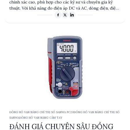
chính xác cao, phù hợp cho các kỹ sư và chuyên gia kỹ
thuật. Với khả năng đo điện áp DC và AC, dòng điện, điện
trở và điện dung, cùng với các tính năng như kiểm tra
diode và liên tục, sản phẩm này đáp ứng nhu cầu đa dạng
trong các ứng dụng công nghiệp và nghiên cứu. Được sản
xuất tại Nhật Bản, SANWA PC20TK mang đến độ tin cậy và
độ bền cao.
ĐỒNG HỒ VẠN NĂNG CHỈ THỊ SỐ SANWA PC20
ĐỒNG HỒ VẠN NĂNG CHỈ THỊ SỐ
SANWA
ĐỒNG HỒ VẠN NĂNG CẦM TAY
ĐÁNH GIÁ CHUYÊN SÂU ĐỒNG