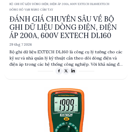
BỘ GHI DỮ LIỆU DÒNG ĐIỆN, ĐIỆN ÁP 200A, 600V EXTECH DL160
EXTECH
ĐỒNG HỒ VẠN NĂNG CẦM TAY
ĐÁNH GIÁ CHUYÊN SÂU VỀ BỘ
GHI DỮ LIỆU DÒNG ĐIỆN, ĐIỆN
ÁP 200A, 600V EXTECH DL160
29 thg 7 2026
Bộ ghi dữ liệu EXTECH DL160 là công cụ lý tưởng cho các
kỹ sư và nhà quản lý kỹ thuật cần theo dõi dòng điện và
điện áp trong các hệ thống công nghiệp. Với khả năng đo
dòng điện AC từ 10 đến 200A và điện áp AC từ 10 đến
600V, cùng bộ nhớ lưu trữ lên đến 256,000 điểm, thiết bị
này cung cấp độ chính xác cao và khả năng lưu trữ dữ liệu
mạnh mẽ. Được sản xuất bởi Extech, một thương hiệu uy
tín từ Mỹ, DL160 là lựa chọn tin cậy cho các ứng dụng đo
lường chuyên nghiệp.