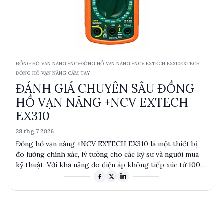
ĐỒNG HỒ VẠN NĂNG +NCV
ĐỒNG HỒ VẠN NĂNG +NCV EXTECH EX310
EXTECH
ĐỒNG HỒ VẠN NĂNG CẦM TAY
ĐÁNH GIÁ CHUYÊN SÂU ĐỒNG
HỒ VẠN NĂNG +NCV EXTECH
EX310
28 thg 7 2026
Đồng hồ vạn năng +NCV EXTECH EX310 là một thiết bị
đo lường chính xác, lý tưởng cho các kỹ sư và người mua
kỹ thuật. Với khả năng đo điện áp không tiếp xúc từ 100
đến 600VAC và độ chính xác 0.5%, EX310 đáp ứng nhu cầu
đo lường đa dạng trong các ứng dụng công nghiệp và
điện tử. Sản phẩm này có kích thước nhỏ gọn, dễ dàng
mang theo và sử dụng trong nhiều tình huống thực tế.