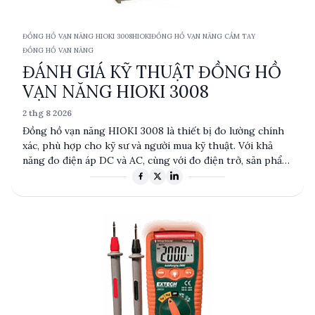
ĐỒNG HỒ VẠN NĂNG HIOKI 3008
HIOKI
ĐỒNG HỒ VẠN NĂNG CẦM TAY
ĐỒNG HỒ VẠN NĂNG
ĐÁNH GIÁ KỸ THUẬT ĐỒNG HỒ
VẠN NĂNG HIOKI 3008
2 thg 8 2026
Đồng hồ vạn năng HIOKI 3008 là thiết bị đo lường chính
xác, phù hợp cho kỹ sư và người mua kỹ thuật. Với khả
năng đo điện áp DC và AC, cùng với đo điện trở, sản phẩm
này mang lại sự linh hoạt và độ tin cậy cao trong các ứng
dụng thực tế. Thiết kế nhỏ gọn, dễ sử dụng và có thể hiệu
chuẩn, HIOKI 3008 là lựa chọn tối ưu cho các công việc đo
lường chuyên nghiệp.