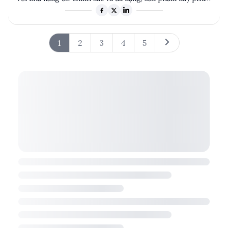
hợp cho nhiều ứng dụng công nghiệp và kỹ thuật. Được
sản xuất bởi FLUKE, một thương hiệu uy tín từ Mỹ, bộ kit
này cung cấp các tính năng như đo điện áp DC, AC True
RMS, nhiệt độ, và nhiều hơn nữa. Sản phẩm còn hỗ trợ
1
2
3
4
5
giao tiếp quang và khả năng ghi dữ liệu, giúp tối ưu hóa
quy trình làm việc.