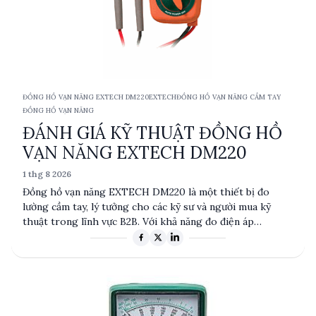
ĐỒNG HỒ VẠN NĂNG EXTECH DM220
EXTECH
ĐỒNG HỒ VẠN NĂNG CẦM TAY
ĐỒNG HỒ VẠN NĂNG
ĐÁNH GIÁ KỸ THUẬT ĐỒNG HỒ
VẠN NĂNG EXTECH DM220
1 thg 8 2026
Đồng hồ vạn năng EXTECH DM220 là một thiết bị đo
lường cầm tay, lý tưởng cho các kỹ sư và người mua kỹ
thuật trong lĩnh vực B2B. Với khả năng đo điện áp
AC/DC, điện trở, dòng điện và nhiều tính năng khác,
DM220 cung cấp độ chính xác cao và tính linh hoạt trong
nhiều ứng dụng thực tế. Sản phẩm này được sản xuất tại
Trung Quốc và đi kèm với dây đo và pin AAA, đáp ứng nhu
cầu đo lường chuyên nghiệp.