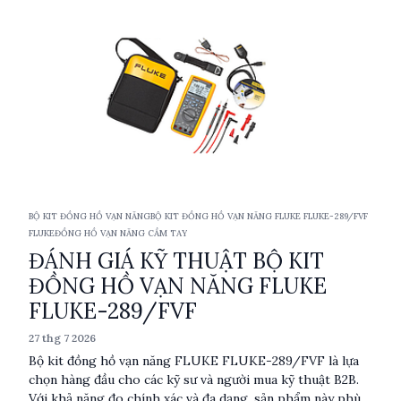
BỘ KIT ĐỒNG HỒ VẠN NĂNG
BỘ KIT ĐỒNG HỒ VẠN NĂNG FLUKE FLUKE-289/FVF
FLUKE
ĐỒNG HỒ VẠN NĂNG CẦM TAY
ĐÁNH GIÁ KỸ THUẬT BỘ KIT
ĐỒNG HỒ VẠN NĂNG FLUKE
FLUKE-289/FVF
27 thg 7 2026
Bộ kit đồng hồ vạn năng FLUKE FLUKE-289/FVF là lựa
chọn hàng đầu cho các kỹ sư và người mua kỹ thuật B2B.
Với khả năng đo chính xác và đa dạng, sản phẩm này phù