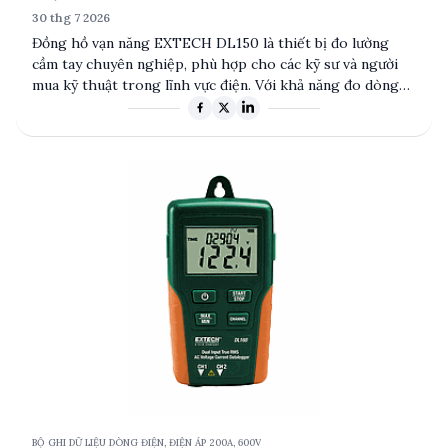
30 thg 7 2026
Đồng hồ vạn năng EXTECH DL150 là thiết bị đo lường
cầm tay chuyên nghiệp, phù hợp cho các kỹ sư và người
mua kỹ thuật trong lĩnh vực điện. Với khả năng đo dòng
điện AC từ 10 đến 200A và điện áp AC từ 10 đến 600V,
cùng bộ nhớ lưu trữ 16,350 điểm, sản phẩm này cung cấp
độ chính xác và tiện lợi cao. Được trang bị giao tiếp USB
và phần mềm đi kèm, EXTECH DL150 hỗ trợ phân tích dữ
liệu dễ dàng, là lựa chọn lý tưởng cho các ứng dụng đo
lường và phân tích điện năng.
BỘ GHI DỮ LIỆU DÒNG ĐIỆN, ĐIỆN ÁP 200A, 600V