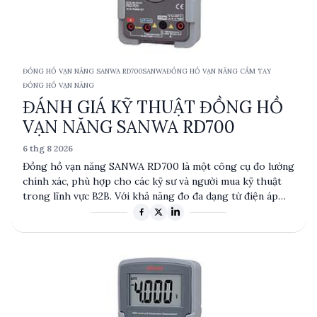
ĐỒNG HỒ VẠN NĂNG SANWA RD700
SANWA
ĐỒNG HỒ VẠN NĂNG CẦM TAY
ĐỒNG HỒ VẠN NĂNG
ĐÁNH GIÁ KỸ THUẬT ĐỒNG HỒ
VẠN NĂNG SANWA RD700
6 thg 8 2026
Đồng hồ vạn năng SANWA RD700 là một công cụ đo lường
chính xác, phù hợp cho các kỹ sư và người mua kỹ thuật
trong lĩnh vực B2B. Với khả năng đo đa dạng từ điện áp
DC/AC, dòng điện đến điện trở và điện dung, sản phẩm
này cung cấp độ chính xác cao và tính năng tiện lợi như
giữ dữ liệu và giữ phạm vi. Sản phẩm có xuất xứ từ Đài
Loan và được thiết kế để đáp ứng nhu cầu đo lường
chuyên nghiệp.