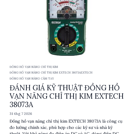
ĐỒNG HỒ VẠN NĂNG CHỈ THỊ KIM
ĐỒNG HỒ VẠN NĂNG CHỈ THỊ KIM EXTECH 38073A
EXTECH
ĐỒNG HỒ VẠN NĂNG CẦM TAY
ĐÁNH GIÁ KỸ THUẬT ĐỒNG HỒ
VẠN NĂNG CHỈ THỊ KIM EXTECH
38073A
31 thg 7 2026
Đồng hồ vạn năng chỉ thị kim EXTECH 38073A là công cụ
đo lường chính xác, phù hợp cho các kỹ sư và nhà kỹ
thuật. Với khả năng đo điện áp DC và AC, dòng điện DC,