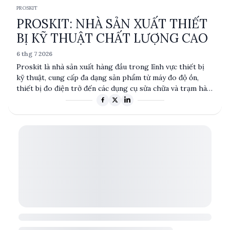
PROSKIT
PROSKIT: NHÀ SẢN XUẤT THIẾT
BỊ KỸ THUẬT CHẤT LƯỢNG CAO
6 thg 7 2026
Proskit là nhà sản xuất hàng đầu trong lĩnh vực thiết bị
kỹ thuật, cung cấp đa dạng sản phẩm từ máy đo độ ồn,
thiết bị đo điện trở đến các dụng cụ sửa chữa và trạm hàn.
Với chất lượng và độ tin cậy cao, sản phẩm của Proskit
được ứng dụng rộng rãi trong các ngành công nghiệp và
kỹ thuật. Proskit nổi bật với khả năng cung cấp các giải
pháp toàn diện cho kỹ sư và người mua kỹ thuật, đảm bảo
hiệu suất và độ bền vượt trội.