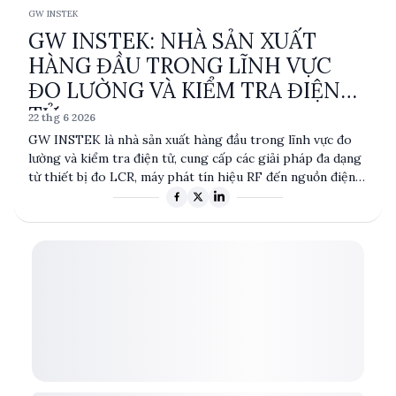
GW INSTEK
GW INSTEK: NHÀ SẢN XUẤT
HÀNG ĐẦU TRONG LĨNH VỰC
ĐO LƯỜNG VÀ KIỂM TRA ĐIỆN
TỬ
22 thg 6 2026
GW INSTEK là nhà sản xuất hàng đầu trong lĩnh vực đo
lường và kiểm tra điện tử, cung cấp các giải pháp đa dạng
từ thiết bị đo LCR, máy phát tín hiệu RF đến nguồn điện
DC. Với sự chú trọng vào chất lượng và độ chính xác, sản
phẩm của GW INSTEK được ứng dụng rộng rãi trong các
ngành công nghiệp như điện tử, viễn thông và sản xuất
công nghiệp.