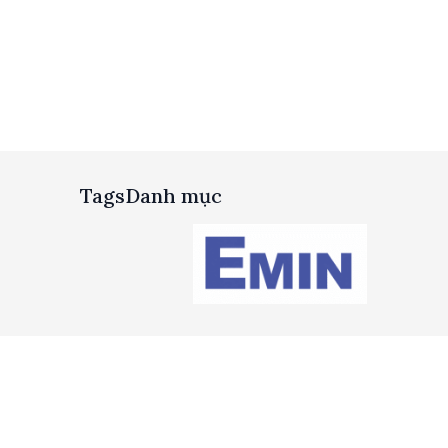
thông.
Tags
Danh mục