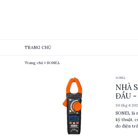
TRANG CHỦ
Trang chủ
SONEL
SONEL
NHÀ S
ĐẦU -
30 thg 6 202
SONEL là n
kỹ thuật, 
đo điện trở
SONEL phục