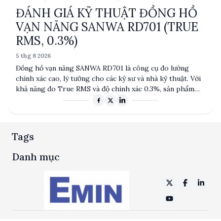
ĐÁNH GIÁ KỸ THUẬT ĐỒNG HỒ
VẠN NĂNG SANWA RD701 (TRUE
RMS, 0.3%)
5 thg 8 2026
Đồng hồ vạn năng SANWA RD701 là công cụ đo lường
chính xác cao, lý tưởng cho các kỹ sư và nhà kỹ thuật. Với
khả năng đo True RMS và độ chính xác 0.3%, sản phẩm
này đáp ứng nhu cầu đo lường đa dạng từ điện áp, dòng
điện đến điện trở và tần số. Được sản xuất tại Đài Loan,
RD701 nổi bật với tính năng tự động chuyển thang và khả
năng đo nhiệt độ, phù hợp cho nhiều ứng dụng công
Tags
nghiệp và kỹ thuật.
Danh mục