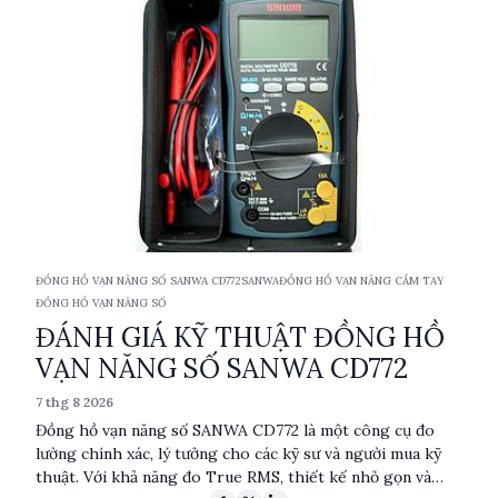
ĐỒNG HỒ VẠN NĂNG SỐ SANWA CD772
SANWA
ĐỒNG HỒ VẠN NĂNG CẦM TAY
ĐỒNG HỒ VẠN NĂNG SỐ
ĐÁNH GIÁ KỸ THUẬT ĐỒNG HỒ
VẠN NĂNG SỐ SANWA CD772
7 thg 8 2026
Đồng hồ vạn năng số SANWA CD772 là một công cụ đo
lường chính xác, lý tưởng cho các kỹ sư và người mua kỹ
thuật. Với khả năng đo True RMS, thiết kế nhỏ gọn và