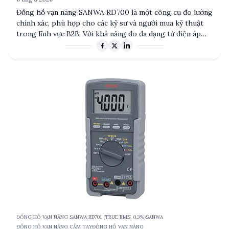
Đồng hồ vạn năng SANWA RD700 là một công cụ đo lường
chính xác, phù hợp cho các kỹ sư và người mua kỹ thuật
trong lĩnh vực B2B. Với khả năng đo đa dạng từ điện áp
DC/AC, dòng điện đến điện trở và điện dung, sản phẩm
này cung cấp độ chính xác cao và tính năng tiện lợi như
giữ dữ liệu và giữ phạm vi. Sản phẩm có xuất xứ từ Đài
Loan và được thiết kế để đáp ứng nhu cầu đo lường
chuyên nghiệp.
ĐỒNG HỒ VẠN NĂNG SANWA RD701 (TRUE RMS, 0.3%)
SANWA
ĐỒNG HỒ VẠN NĂNG CẦM TAY
ĐỒNG HỒ VẠN NĂNG