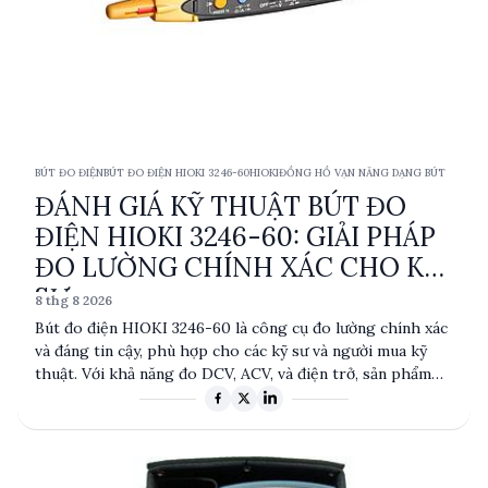
BÚT ĐO ĐIỆN
BÚT ĐO ĐIỆN HIOKI 3246-60
HIOKI
ĐỒNG HỒ VẠN NĂNG DẠNG BÚT
ĐÁNH GIÁ KỸ THUẬT BÚT ĐO
ĐIỆN HIOKI 3246-60: GIẢI PHÁP
ĐO LƯỜNG CHÍNH XÁC CHO KỸ
SƯ
8 thg 8 2026
Bút đo điện HIOKI 3246-60 là công cụ đo lường chính xác
và đáng tin cậy, phù hợp cho các kỹ sư và người mua kỹ
thuật. Với khả năng đo DCV, ACV, và điện trở, sản phẩm
này cung cấp độ chính xác cao và tính năng tự động tắt
nguồn. Thiết kế nhỏ gọn và nhẹ giúp dễ dàng mang theo
và sử dụng trong nhiều ứng dụng thực tế.