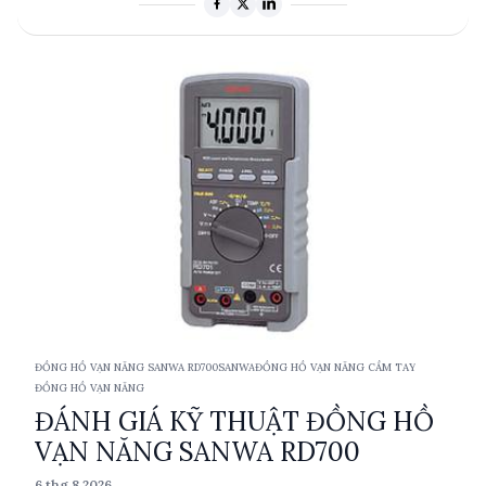
màn hình LCD lớn, sản phẩm này đáp ứng nhu cầu đo điện
áp, dòng điện, điện trở và tần số trong nhiều ứng dụng
thực tế. Được trang bị các tính năng như tự động tắt và
giữ dữ liệu, CD772 là lựa chọn đáng tin cậy cho các chuyên
gia.
ĐỒNG HỒ VẠN NĂNG SANWA RD700
SANWA
ĐỒNG HỒ VẠN NĂNG CẦM TAY
ĐỒNG HỒ VẠN NĂNG
ĐÁNH GIÁ KỸ THUẬT ĐỒNG HỒ
VẠN NĂNG SANWA RD700
6 thg 8 2026