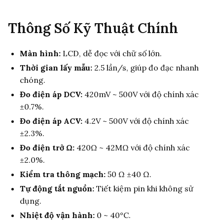
Thông Số Kỹ Thuật Chính
Màn hình:
LCD, dễ đọc với chữ số lớn.
Thời gian lấy mẫu:
2.5 lần/s, giúp đo đạc nhanh
chóng.
Đo điện áp DCV:
420mV ~ 500V với độ chính xác
±0.7%.
Đo điện áp ACV:
4.2V ~ 500V với độ chính xác
±2.3%.
Đo điện trở Ω:
420Ω ~ 42MΩ với độ chính xác
±2.0%.
Kiểm tra thông mạch:
50 Ω ±40 Ω.
Tự động tắt nguồn:
Tiết kiệm pin khi không sử
dụng.
Nhiệt độ vận hành:
0 ~ 40°C.