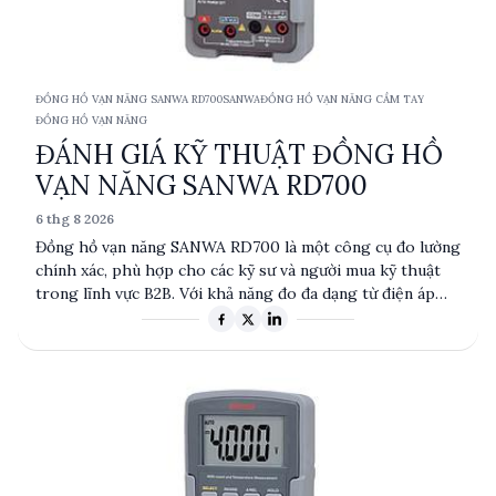
ĐỒNG HỒ VẠN NĂNG SANWA RD700
SANWA
ĐỒNG HỒ VẠN NĂNG CẦM TAY
ĐỒNG HỒ VẠN NĂNG
ĐÁNH GIÁ KỸ THUẬT ĐỒNG HỒ
VẠN NĂNG SANWA RD700
6 thg 8 2026
Đồng hồ vạn năng SANWA RD700 là một công cụ đo lường
chính xác, phù hợp cho các kỹ sư và người mua kỹ thuật
trong lĩnh vực B2B. Với khả năng đo đa dạng từ điện áp
DC/AC, dòng điện đến điện trở và điện dung, sản phẩm
này cung cấp độ chính xác cao và tính năng tiện lợi như
giữ dữ liệu và giữ phạm vi. Sản phẩm có xuất xứ từ Đài
Loan và được thiết kế để đáp ứng nhu cầu đo lường
chuyên nghiệp.