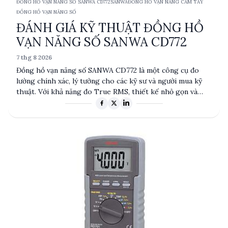
ĐỒNG HỒ VẠN NĂNG SỐ SANWA CD772
SANWA
ĐỒNG HỒ VẠN NĂNG CẦM TAY
ĐỒNG HỒ VẠN NĂNG SỐ
ĐÁNH GIÁ KỸ THUẬT ĐỒNG HỒ
VẠN NĂNG SỐ SANWA CD772
7 thg 8 2026
Đồng hồ vạn năng số SANWA CD772 là một công cụ đo
lường chính xác, lý tưởng cho các kỹ sư và người mua kỹ
thuật. Với khả năng đo True RMS, thiết kế nhỏ gọn và
màn hình LCD lớn, sản phẩm này đáp ứng nhu cầu đo điện
áp, dòng điện, điện trở và tần số trong nhiều ứng dụng
thực tế. Được trang bị các tính năng như tự động tắt và
giữ dữ liệu, CD772 là lựa chọn đáng tin cậy cho các chuyên
gia.