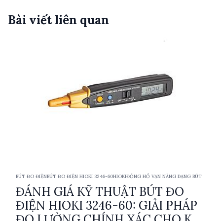
Bài viết liên quan
BÚT ĐO ĐIỆN
BÚT ĐO ĐIỆN HIOKI 3246-60
HIOKI
ĐỒNG HỒ VẠN NĂNG DẠNG BÚT
ĐÁNH GIÁ KỸ THUẬT BÚT ĐO
ĐIỆN HIOKI 3246-60: GIẢI PHÁP
ĐO LƯỜNG CHÍNH XÁC CHO KỸ