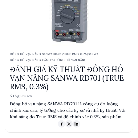
ĐỒNG HỒ VẠN NĂNG SANWA RD701 (TRUE RMS, 0.3%)
SANWA
ĐỒNG HỒ VẠN NĂNG CẦM TAY
ĐỒNG HỒ VẠN NĂNG
ĐÁNH GIÁ KỸ THUẬT ĐỒNG HỒ
VẠN NĂNG SANWA RD701 (TRUE
RMS, 0.3%)
5 thg 8 2026
Đồng hồ vạn năng SANWA RD701 là công cụ đo lường
chính xác cao, lý tưởng cho các kỹ sư và nhà kỹ thuật. Với
khả năng đo True RMS và độ chính xác 0.3%, sản phẩm
này đáp ứng nhu cầu đo lường đa dạng từ điện áp, dòng
điện đến điện trở và tần số. Được sản xuất tại Đài Loan,
RD701 nổi bật với tính năng tự động chuyển thang và khả