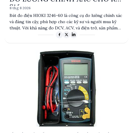
SƯ
8 thg 8 2026
Bút đo điện HIOKI 3246-60 là công cụ đo lường chính xác
và đáng tin cậy, phù hợp cho các kỹ sư và người mua kỹ
thuật. Với khả năng đo DCV, ACV, và điện trở, sản phẩm
này cung cấp độ chính xác cao và tính năng tự động tắt
nguồn. Thiết kế nhỏ gọn và nhẹ giúp dễ dàng mang theo
và sử dụng trong nhiều ứng dụng thực tế.