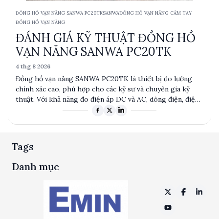
ĐỒNG HỒ VẠN NĂNG SANWA PC20TK
SANWA
ĐỒNG HỒ VẠN NĂNG CẦM TAY
ĐỒNG HỒ VẠN NĂNG
ĐÁNH GIÁ KỸ THUẬT ĐỒNG HỒ
VẠN NĂNG SANWA PC20TK
4 thg 8 2026
Đồng hồ vạn năng SANWA PC20TK là thiết bị đo lường
chính xác cao, phù hợp cho các kỹ sư và chuyên gia kỹ
thuật. Với khả năng đo điện áp DC và AC, dòng điện, điện
trở và điện dung, cùng với các tính năng như kiểm tra
diode và liên tục, sản phẩm này đáp ứng nhu cầu đa dạng
trong các ứng dụng công nghiệp và nghiên cứu. Được sản
xuất tại Nhật Bản, SANWA PC20TK mang đến độ tin cậy và
Tags
độ bền cao.
Danh mục