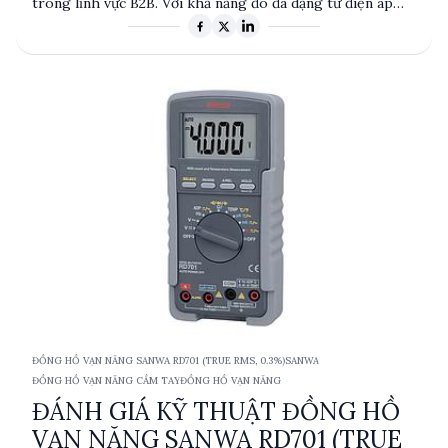
trong lĩnh vực B2B. Với khả năng đo đa dạng từ điện áp
DC/AC, dòng điện đến điện trở và điện dung, sản phẩm
này cung cấp độ chính xác cao và tính năng tiện lợi như
giữ dữ liệu và giữ phạm vi. Sản phẩm có xuất xứ từ Đài
Loan và được thiết kế để đáp ứng nhu cầu đo lường
chuyên nghiệp.
ĐỒNG HỒ VẠN NĂNG SANWA RD701 (TRUE RMS, 0.3%)
SANWA
ĐỒNG HỒ VẠN NĂNG CẦM TAY
ĐỒNG HỒ VẠN NĂNG
ĐÁNH GIÁ KỸ THUẬT ĐỒNG HỒ
VẠN NĂNG SANWA RD701 (TRUE