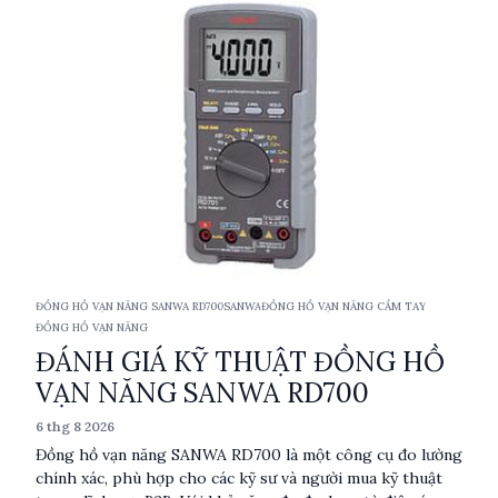
giữ dữ liệu, CD772 là lựa chọn đáng tin cậy cho các chuyên
gia.
ĐỒNG HỒ VẠN NĂNG SANWA RD700
SANWA
ĐỒNG HỒ VẠN NĂNG CẦM TAY
ĐỒNG HỒ VẠN NĂNG
ĐÁNH GIÁ KỸ THUẬT ĐỒNG HỒ
VẠN NĂNG SANWA RD700
6 thg 8 2026
Đồng hồ vạn năng SANWA RD700 là một công cụ đo lường
chính xác, phù hợp cho các kỹ sư và người mua kỹ thuật