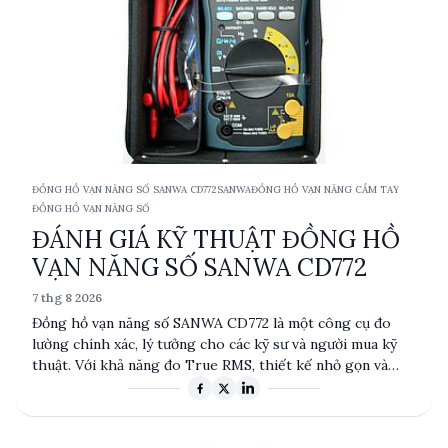
ĐỒNG HỒ VẠN NĂNG SỐ SANWA CD772
SANWA
ĐỒNG HỒ VẠN NĂNG CẦM TAY
ĐỒNG HỒ VẠN NĂNG SỐ
ĐÁNH GIÁ KỸ THUẬT ĐỒNG HỒ
VẠN NĂNG SỐ SANWA CD772
7 thg 8 2026
Đồng hồ vạn năng số SANWA CD772 là một công cụ đo
lường chính xác, lý tưởng cho các kỹ sư và người mua kỹ
thuật. Với khả năng đo True RMS, thiết kế nhỏ gọn và
màn hình LCD lớn, sản phẩm này đáp ứng nhu cầu đo điện
áp, dòng điện, điện trở và tần số trong nhiều ứng dụng
thực tế. Được trang bị các tính năng như tự động tắt và