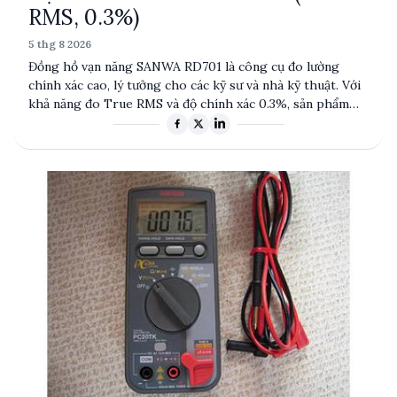
RMS, 0.3%)
5 thg 8 2026
Đồng hồ vạn năng SANWA RD701 là công cụ đo lường
chính xác cao, lý tưởng cho các kỹ sư và nhà kỹ thuật. Với
khả năng đo True RMS và độ chính xác 0.3%, sản phẩm
này đáp ứng nhu cầu đo lường đa dạng từ điện áp, dòng
điện đến điện trở và tần số. Được sản xuất tại Đài Loan,
RD701 nổi bật với tính năng tự động chuyển thang và khả
năng đo nhiệt độ, phù hợp cho nhiều ứng dụng công
nghiệp và kỹ thuật.