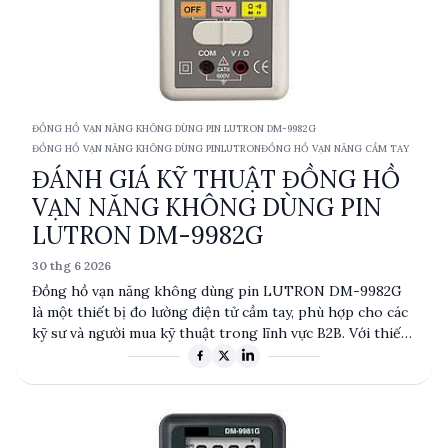
ĐỒNG HỒ VẠN NĂNG KHÔNG DÙNG PIN LUTRON DM-9982G
ĐỒNG HỒ VẠN NĂNG KHÔNG DÙNG PIN
LUTRON
ĐỒNG HỒ VẠN NĂNG CẦM TAY
ĐÁNH GIÁ KỸ THUẬT ĐỒNG HỒ
VẠN NĂNG KHÔNG DÙNG PIN
LUTRON DM-9982G
30 thg 6 2026
Đồng hồ vạn năng không dùng pin LUTRON DM-9982G
là một thiết bị đo lường điện tử cầm tay, phù hợp cho các
kỹ sư và người mua kỹ thuật trong lĩnh vực B2B. Với thiết
kế không cần pin, sản phẩm này mang lại sự tiện lợi và bền
bỉ trong các ứng dụng thực tế. Tuy chưa có thông số kỹ
thuật chi tiết, DM-9982G được đánh giá cao về tính linh
hoạt và độ tin cậy, phù hợp cho nhiều môi trường làm việc
khác nhau.