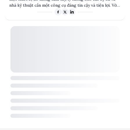
nhà kỹ thuật cần một công cụ đáng tin cậy và tiện lợi. Với
thiết kế không cần pin, sản phẩm này mang lại sự linh
hoạt và độ bền cao trong các môi trường làm việc khác
nhau. Mặc dù không có thông số kỹ thuật chính thức,
DM-9981G vẫn nổi bật nhờ tính năng tiết kiệm năng lượng
và khả năng đo lường chính xác. Đây là lựa chọn phù hợp
cho các ứng dụng công nghiệp và kỹ thuật điện tử.