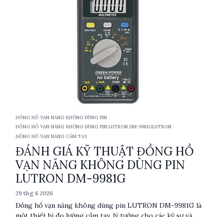
ĐỒNG HỒ VẠN NĂNG KHÔNG DÙNG PIN
ĐỒNG HỒ VẠN NĂNG KHÔNG DÙNG PIN LUTRON DM-9981G
LUTRON
ĐỒNG HỒ VẠN NĂNG CẦM TAY
ĐÁNH GIÁ KỸ THUẬT ĐỒNG HỒ
VẠN NĂNG KHÔNG DÙNG PIN
LUTRON DM-9981G
29 thg 6 2026
Đồng hồ vạn năng không dùng pin LUTRON DM-9981G là
một thiết bị đo lường cầm tay, lý tưởng cho các kỹ sư và