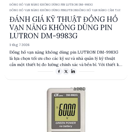
ĐỒNG HỒ VẠN NĂNG KHÔNG DÙNG PIN LUTRON DM-9983G
ĐỒNG HỒ VẠN NĂNG KHÔNG DÙNG PIN
LUTRON
ĐỒNG HỒ VẠN NĂNG CẦM TAY
ĐÁNH GIÁ KỸ THUẬT ĐỒNG HỒ
VẠN NĂNG KHÔNG DÙNG PIN
LUTRON DM-9983G
1 thg 7 2026
Đồng hồ vạn năng không dùng pin LUTRON DM-9983G
là lựa chọn tối ưu cho các kỹ sư và nhà quản lý kỹ thuật
cần một thiết bị đo lường chính xác và bền bỉ. Với thiết kế
không dùng pin, sản phẩm này mang lại sự tiện lợi và độ
tin cậy cao trong các ứng dụng thực tế. Tuy chưa có
thông số kỹ thuật chi tiết, nhưng dựa trên kinh nghiệm
ngành, DM-9983G có thể đáp ứng tốt các yêu cầu đo
lường cơ bản. Sản phẩm này phù hợp cho các ứng dụng
trong công nghiệp và nghiên cứu, nơi mà độ chính xác và
tính ổn định là yếu tố then chốt.