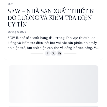
SEW
SEW - NHÀ SẢN XUẤT THIẾT BỊ
ĐO LƯỜNG VÀ KIỂM TRA ĐIỆN
UY TÍN
26 thg 6 2026
SEW là nhà sản xuất hàng đầu trong lĩnh vực thiết bị đo
lường và kiểm tra điện, nổi bật với các sản phẩm như máy
đo điện trở, bút thử điện cao thế và đồng hồ vạn năng. Với
sự chuyên môn và kinh nghiệm, SEW cung cấp các giải
pháp kỹ thuật đáng tin cậy cho các ngành công nghiệp
điện lực, xây dựng và bảo trì. Sản phẩm của SEW được
thiết kế để đáp ứng các tiêu chuẩn an toàn quốc tế, mang
lại hiệu suất và độ bền cao.